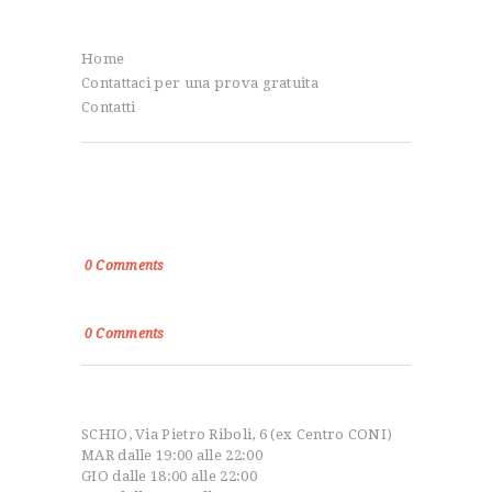
Info
Home
Contattaci per una prova gratuita
Contatti
Dal blog
Paolo Filaferro: Un Talento Emergente nel
Mondo dello Sport
0
Comments
Disposizioni sport e salute
0
Comments
Orari apertura
SCHIO, Via Pietro Riboli, 6 (ex Centro CONI)
MAR dalle 19:00 alle 22:00
GIO dalle 18:00 alle 22:00